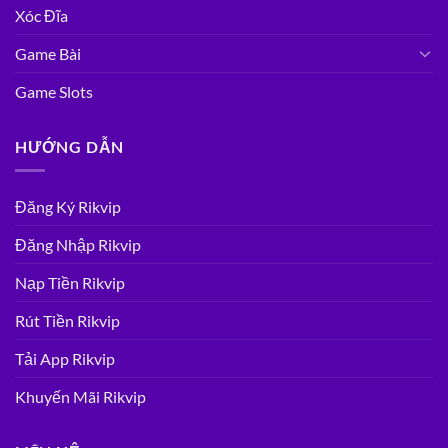
Xóc Đĩa
Game Bài
Game Slots
HƯỚNG DẪN
Đăng Ký Rikvip
Đăng Nhập Rikvip
Nạp Tiền Rikvip
Rút Tiền Rikvip
Tải App Rikvip
Khuyến Mãi Rikvip