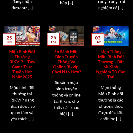
đang nhận
trọng trong trải
hấp [...]
được sự [...]
nghiệm cá [...]
25
25
03
Th4
Th1
Th2
Mậu Binh Đổi
So Sánh Mậu
Mẹo Thắng
Thưởng
Binh Truyền
Mậu Binh Đổi
RIKVIP – Tựa
Thống Và
Thưởng – Bật
Game Trực
Online Rikvip:
Mí Kinh
Tuyến Hot
Chơi Nào Hơn?
Nghiệm Từ Cao
Nhất 2025
Thủ
So sánh mậu
Mậu binh đổi
Mẹo thắng
binh truyền
thưởng tại
Mậu Binh đổi
thống và online
RIKVIP đang
thưởng là các
tại Rikvip cho
nhận được sự
phương thức
thấy các khác
quan tâm và
được đúc kết,
biệt [...]
yêu thích [...]
chắt lọc [...]