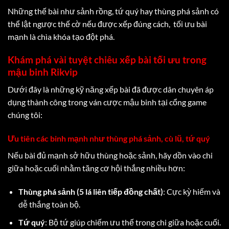
Những thế bài như sảnh rồng, tứ quý hay thùng phá sảnh có
thể lật ngược thế cờ nếu được xếp đúng cách, tối ưu bài
mạnh là chìa khóa tạo đột phá.
Khám phá vài tuyệt chiêu xếp bài tối ưu trong
mậu binh Rikvip
Dưới đây là những kỹ năng xếp bài đã được dân chuyên áp
dụng thành công trong ván cược mậu binh tại cổng game
chúng tôi:
Ưu tiên các binh mạnh như thùng phá sảnh, cù lũ, tứ quý
Nếu bài đủ mạnh sở hữu thùng hoặc sảnh, hãy dồn vào chi
giữa hoặc cuối nhằm tăng cơ hội thắng nhiều hơn:
Thùng phá sảnh (5 lá liên tiếp đồng chất)
: Cực kỳ hiếm và
dễ thắng toàn bộ.
Tứ quý
: Bộ tứ giúp chiếm ưu thế trong chi giữa hoặc cuối.