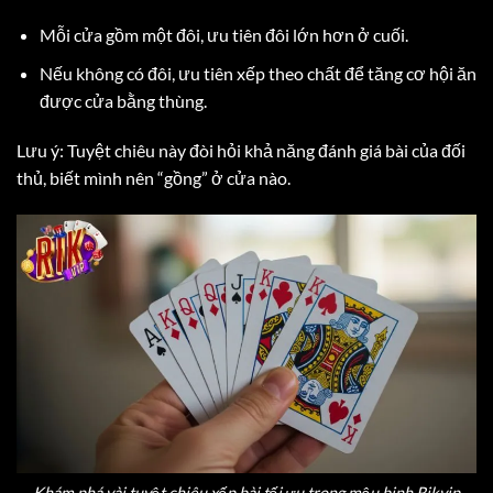
Mỗi cửa gồm một đôi, ưu tiên đôi lớn hơn ở cuối.
Nếu không có đôi, ưu tiên xếp theo chất để tăng cơ hội ăn
được cửa bằng thùng.
Lưu ý: Tuyệt chiêu này đòi hỏi khả năng đánh giá bài của đối
thủ, biết mình nên “gồng” ở cửa nào.
Khám phá vài tuyệt chiêu xếp bài tối ưu trong mậu binh Rikvip