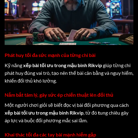
Phát huy tối đa sức mạnh của từng chi bài
Kỹ năng
xếp bài tối ưu trong mậu binh Rikvip
giúp từng chi
phát huy đúng vai trò, tạo nên thế bài cân bằng và nguy hiểm,
khiến đối thủ khó lường.
Nắm bắt tâm lý, gây sức ép chiến thuật lên đối thủ
Một người chơi giỏi sẽ biết đọc vị bài đối phương qua cách
xếp bài tối ưu trong mậu binh Rikvip
, từ đó
t
ung chiêu gây
áp lực và buộc đối phương mắc sai lầm.
Khai thác tối đa các tay bài mạnh hiếm gặp