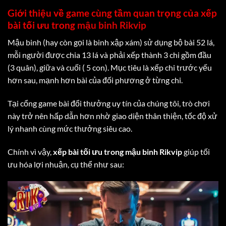
Giới thiệu về game cùng tầm quan trọng của xếp
bài tối ưu trong
mậu binh Rikvip
Mậu binh (hay còn gọi là binh xập xám) sử dụng bộ bài 52 lá,
mỗi người được chia 13 lá và phải xếp thành 3 chi gồm đầu
(3 quân), giữa và cuối ( 5 con). Mục tiêu là xếp chi trước yếu
hơn sau, mạnh hơn bài của đối phương ở từng chi.
Tại cổng game bài đổi thưởng uy tín của chúng tôi, trò chơi
này trở nên hấp dẫn hơn nhờ giao diện thân thiện, tốc độ xử
lý nhanh cùng mức thưởng siêu cao.
Chính vì vậy,
xếp bài tối ưu trong mậu binh Rikvip
giúp tối
ưu hóa lợi nhuận, cụ thể như sau: