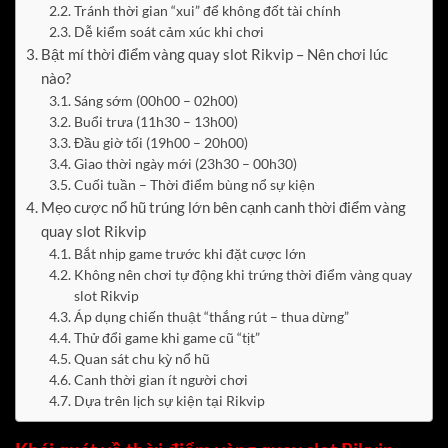
Tránh thời gian “xui” để không đốt tài chính
Dễ kiểm soát cảm xúc khi chơi
Bật mí thời điểm vàng quay slot Rikvip – Nên chơi lúc
nào?
Sáng sớm (00h00 – 02h00)
Buổi trưa (11h30 – 13h00)
Đầu giờ tối (19h00 – 20h00)
Giao thời ngày mới (23h30 – 00h30)
Cuối tuần – Thời điểm bùng nổ sự kiện
Mẹo cược nổ hũ trúng lớn bên cạnh canh thời điểm vàng
quay slot Rikvip
Bắt nhịp game trước khi đặt cược lớn
Không nên chơi tự động khi trứng thời điểm vàng quay
slot Rikvip
Áp dụng chiến thuật “thắng rút – thua dừng”
Thử đổi game khi game cũ “tịt”
Quan sát chu kỳ nổ hũ
Canh thời gian ít người chơi
Dựa trên lịch sự kiện tại Rikvip