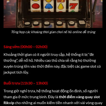
Tổng hợp các khoảng thời gian chơi nổ hũ online dễ trúng
Sáng sớm (00h00 – 02h00)
Khoảng thời gian có ít người truy cập, hệ thống ít bị “đè
thưởng”, dễ nổ hũ. Nhiều cao thủ chia sẻ rằng họ thường
xuyên trúng lớn vào thời điểm này, đặc biệt các game slot có
jackpot tích lũy.
Buổi trưa (11h30 – 13h00)
Trong giờ nghỉ trưa, hệ thống hoạt động ổn định, số người
tham gia ở mức trung bình. Đây là
thời điểm vàng quay slot
Rikvip
cho những ai muốn kiếm tiền nhanh với vài vòng quay