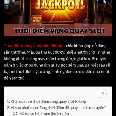
Thời điểm vàng quay slot Rikvip
– chìa khóa giúp dễ dàng
săn thưởng. Mặc dù thu hút được nhiều người chơi, nhưng
không phải ai cũng may mắn trứng được giải lớn. Bí quyết
nằm ở việc chọn đúng lịch quay slot dễ trúng. Bài viết sau sẽ
bật mí thời điểm lý tưởng, kinh nghiệm cược hiệu quả nhất
đến tân thủ.
Table of Contents
Khái quát về thời điểm vàng quay slot Rikvip
Vì sao phải chọn đúng thời điểm để quay slot trực tuyến?
Tối ưu cơ hội trúng thưởng lớn