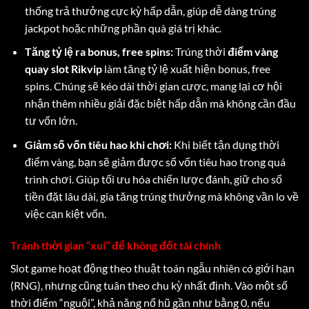
thống trả thưởng cực kỳ hấp dẫn, giúp dễ dàng trúng
jackpot hoặc những phần quà giá trị khác.
Tăng tỷ lệ ra bonus, free spins:
Trúng thời
điểm vàng
quay slot Rikvip
làm tăng tỷ lệ xuất hiện bonus, free
spins. Chúng sẽ kéo dài thời gian cược, mang lại cơ hội
nhận thêm nhiều giải đặc biệt hấp dẫn mà không cần đầu
tư vốn lớn.
Giảm số vốn tiêu hao khi chơi:
Khi biết tận dụng thời
điểm vàng, bạn sẽ giảm được số vốn tiêu hao trong quá
trình chơi. Giúp tối ưu hóa chiến lược đánh, giữ cho số
tiền đặt lâu dài, gia tăng trúng thưởng mà không vần lo về
việc cạn kiệt vốn.
Tránh thời gian “xui” để không đốt tài chính
Slot game hoạt động theo thuật toán ngẫu nhiên có giới hạn
(RNG), nhưng cũng tuân theo chu kỳ nhất định. Vào một số
thời điểm “nguội”, khả năng nổ hũ gần như bằng 0, nếu