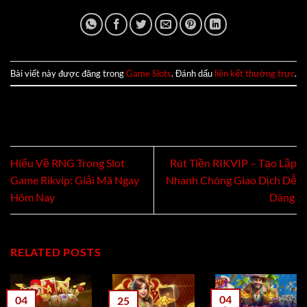
Bài viết này được đăng trong
Game Slots
. Đánh dấu
liên kết thường trực
.
Hiểu Về RNG Trong Slot
Rút Tiền RIKVIP – Tạo Lập
Game Rikvip: Giải Mã Ngay
Nhanh Chóng Giao Dịch Dễ
Hôm Nay
Dàng
RELATED POSTS
04
04
25