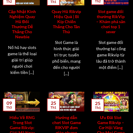
Th2
Th2
Th1
Cập Nhật Kinh
Quay Hũ Rikvip
Slot game đổi
Nghiệm Quay
Hiệu Quả | Bí
thưởng RikVip
Hũ Đổi
Kíp Chiến
– Khám phá sân
Thưởng Dễ
Thắng Cho Tân
chơi top 1
Thắng Cho
Thủ
sever
Newbie
Slot Game là
Slot game đổi
Nổ hũ hay slots
hình thức giải
thưởng tại cổng
game là thể loại
trí trực tuyến
game Rikvip từ
giải trí giúp
phổ biến, mang
lâu đã trở thành
người chơi
đến cho người
một điểm [...]
kiếm tiền [...]
[...]
09
25
25
Th5
Th1
Th1
Hiểu Về RNG
Hướng dẫn
Ưu Đãi Slot
Trong Slot
chơi Slot Game
Game Rikvip –
Game Rikvip:
RIKVIP đơn
Cơ Hội Vàng
Giải Mã Ngay
giản nhưng
Cho Mọi Game