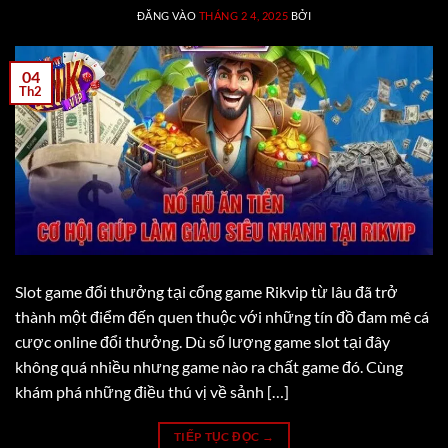
ĐĂNG VÀO
THÁNG 2 4, 2025
BỞI
04
Th2
Slot game đổi thưởng tại cổng game Rikvip từ lâu đã trở
thành một điểm đến quen thuộc với những tín đồ đam mê cá
cược online đổi thưởng. Dù số lượng game slot tại đây
không quá nhiều nhưng game nào ra chất game đó. Cùng
khám phá những điều thú vị về sảnh […]
TIẾP TỤC ĐỌC
→