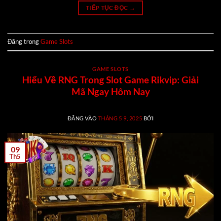
TIẾP TỤC ĐỌC
→
Đăng trong
Game Slots
GAME SLOTS
Hiểu Về RNG Trong Slot Game Rikvip: Giải
Mã Ngay Hôm Nay
ĐĂNG VÀO
THÁNG 5 9, 2025
BỞI
09
Th5