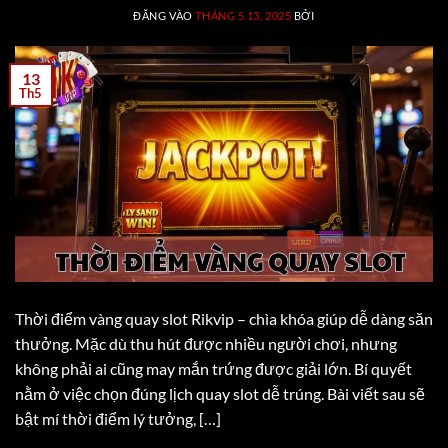
ĐĂNG VÀO
THÁNG 5 13, 2025
BỞI
13
Th5
Thời điểm vàng quay slot Rikvip – chìa khóa giúp dễ dàng săn
thưởng. Mặc dù thu hút được nhiều người chơi, nhưng
không phải ai cũng may mắn trứng được giải lớn. Bí quyết
nằm ở việc chọn đúng lịch quay slot dễ trúng. Bài viết sau sẽ
bật mí thời điểm lý tưởng, […]