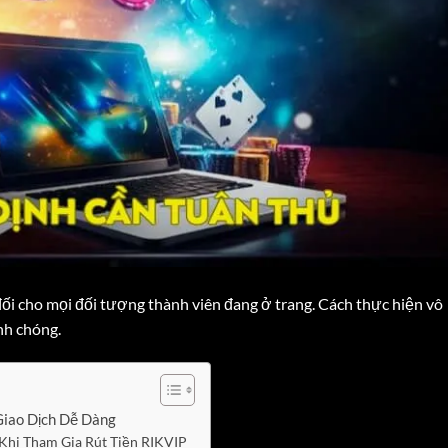
đối cho mọi đối tượng thành viên đang ở trang. Cách thực hiện vô
nh chóng.
Giao Dịch Dễ Dàng
Khi Tham Gia Rút Tiền RIKVIP