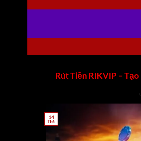
Bỏ
qua
nội
dung
Rút Tiền RIKVIP – Tạ
14
Th6