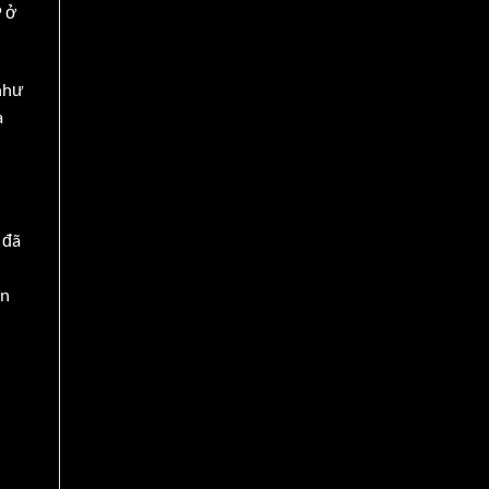
P ở
 như
a
 đã
ọn