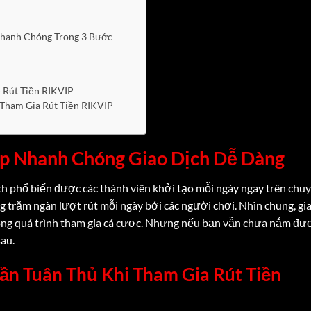
hanh Chóng Trong 3 Bước
 Rút Tiền RIKVIP
Tham Gia Rút Tiền RIKVIP
ập Nhanh Chóng Giao Dịch Dễ Dàng
ịch phổ biến được các thành viên khởi tạo mỗi ngày ngay trên chu
g trăm ngàn lượt rút mỗi ngày bởi các người chơi. Nhìn chung, gi
 trong quá trình tham gia cá cược. Nhưng nếu bạn vẫn chưa nắm đư
sau.
n Tuân Thủ Khi Tham Gia Rút Tiền