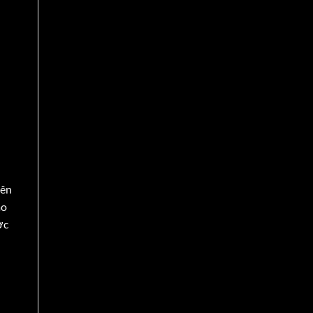
yên
ao
ợc