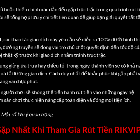
hoặc thiếu chính xác dẫn đến gặp trục trặc trong quá trình rút t
 sẽ tổng hợp lưu ý chi tiết liên quan để giúp bạn giải quyết tất t
các thao tác giao dịch này yêu cầu sẽ diễn ra 100% dưới hình th
y, đường truyền sẽ đóng vai trò chủ chốt quyết định đến tốc độ củ
ị thật kỹ trước khi giao dịch nhằm tránh trục trặc.
ung giờ giữa trưa hay chiều tối trong ngày, thành viên sẽ có khả 
 quá tải lượng giao dịch. Cách duy nhất để khắc phục khi gặp phải 
sang vài chục phút.
 người chơi sẽ không thể tiến hành rút tiền vào những ngày hệ
ểm sân chơi thực hiện nâng cấp toàn diện và đóng mọi tiện ích.
Một số lưu ý quan trọng
p Nhất Khi Tham Gia Rút Tiền RIKVI