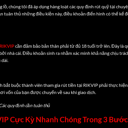
lồ, chúng tôi đã áp dụng hàng loạt các quy định rút quỹ tại chuy
cần tuân thủ những điều kiện này, điều khoản điển hình có thể kể 
i RIKVIP
cần đảm bảo bản thân phải từ đủ 18 tuổi trở lên. Đây là 
 bởi nhà cái. Điều khoản sinh ra nhằm xác minh khả năng chịu trác
 dài.
 bắt buộc thành viên tham gia rút tiền tại RIKVIP phải thực hiện
à nơi vốn của bạn được chuyển về sau khi giao dịch.
Các quy định cần tuân thủ
VIP Cực Kỳ Nhanh Chóng Trong 3 Bước