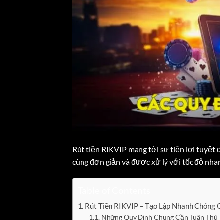
Rút tiền RIKVIP mang tới sự tiện lợi tuyệt 
cùng đơn giản và được xử lý với tốc độ nha
Table of Contents
Rút Tiền RIKVIP – Tạo Lập Nhanh Chóng 
Những Quy Định Chung Cần Tuân Thủ 