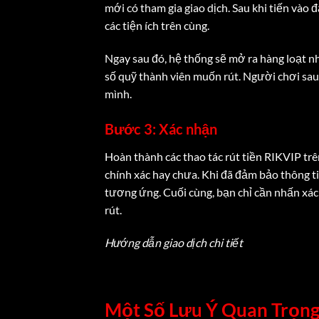
mới có tham gia giao dịch. Sau khi tiến vào
các tiện ích trên cùng.
Ngay sau đó, hệ thống sẽ mở ra hàng loạt n
số quỹ thành viên muốn rút. Người chơi sau 
mình.
Bước 3: Xác nhận
Hoàn thành các thao tác rút tiền RIKVIP trê
chính xác hay chưa. Khi đã đảm bảo thông ti
tương ứng. Cuối cùng, bạn chỉ cần nhấn xác 
rút.
Hướng dẫn giao dịch chi tiết
Một Số Lưu Ý Quan Trọng