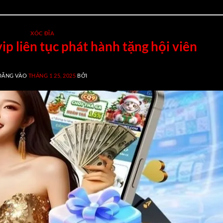
XÓC ĐĨA
ip liên tục phát hành tặng hội viên
ĐĂNG VÀO
THÁNG 1 25, 2025
BỞI