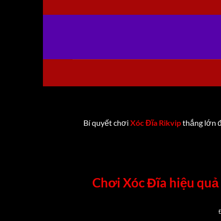
Bỏ
qua
nội
dung
Bí quyết chơi
Xóc Đĩa Rikvip
thắng lớn đ
Chơi Xóc Đĩa hiệu quả