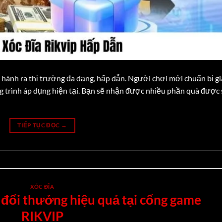
hành ra thị trường đa dạng, hấp dẫn. Người chơi mới chuẩn bị gi
g trình áp dụng hiện tại. Bạn sẽ nhận được nhiều phần quà được
TIẾP TỤC ĐỌC
→
XÓC ĐĨA
 đổi thưởng hiệu quả tại cổng game
RIKVIP