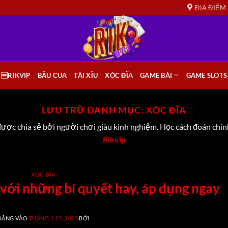
ĐỊA ĐIỂM
RIKVIP
BẦU CUA
TÀI XỈU
XÓC ĐĨA
GAME BÀI
GAME SLOTS
LƯU TRỮ DANH MỤC:
XÓC ĐĨA
ược chia sẻ bởi người chơi giàu kinh nghiệm. Học cách đoán chín
Rikvip
XÓC ĐĨA
 với những bí quyết hay, áp dụng ngay
ĐĂNG VÀO
THÁNG 1 25, 2025
BỞI