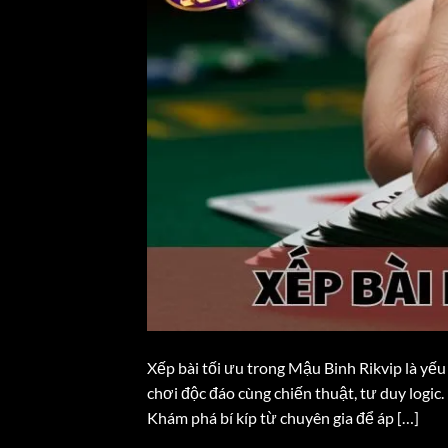
Xếp bài tối ưu trong Mậu Binh Rikvip là yế
chơi độc đáo cùng chiến thuật, tư duy logic
Khám phá bí kíp từ chuyên gia để áp […]