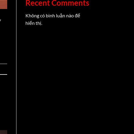
Recent Comments
Không có bình luận nào để
y
hiển thị.