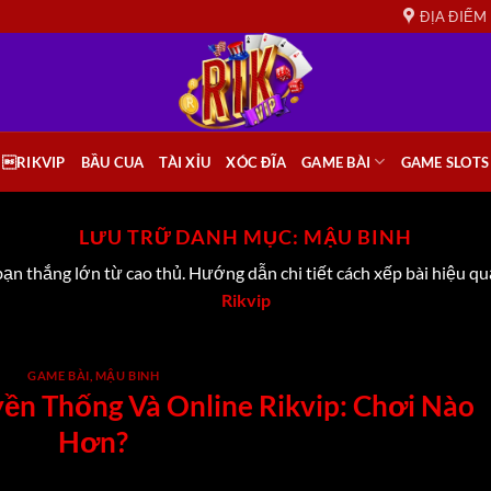
ĐỊA ĐIỂM
RIKVIP
BẦU CUA
TÀI XỈU
XÓC ĐĨA
GAME BÀI
GAME SLOTS
LƯU TRỮ DANH MỤC:
MẬU BINH
ạn thắng lớn từ cao thủ. Hướng dẫn chi tiết cách xếp bài hiệu qu
Rikvip
GAME BÀI
,
MẬU BINH
ền Thống Và Online Rikvip: Chơi Nào
Hơn?