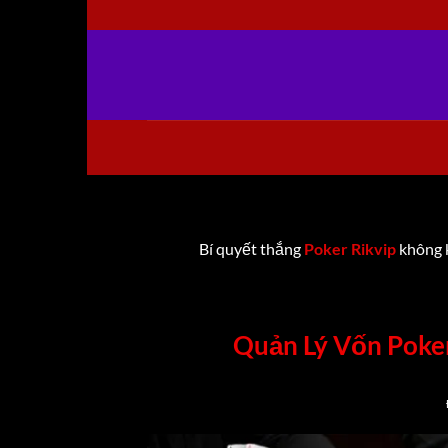
Bỏ
qua
nội
dung
Bí quyết thắng
Poker Rikvip
không k
Quản Lý Vốn Poker