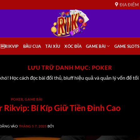
ĐỊA ĐIỂM
RIKVIP
BẦU CUA
TÀI XỈU
XÓC ĐĨA
GAME BÀI
GAME SLOTS
LƯU TRỮ DANH MỤC:
POKER
hó! Học cách đọc bài đối thủ, bluff hiệu quả và quản lý vốn để tố
POKER
,
GAME BÀI
 Rikvip: Bí Kíp Giữ Tiền Đỉnh Cao
ĐĂNG VÀO
THÁNG 5 7, 2025
BỞI