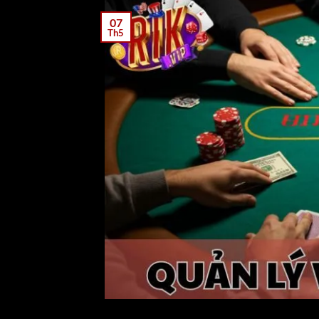
07
Th5