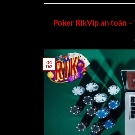
Poker RikVip an toàn –
04
Th2