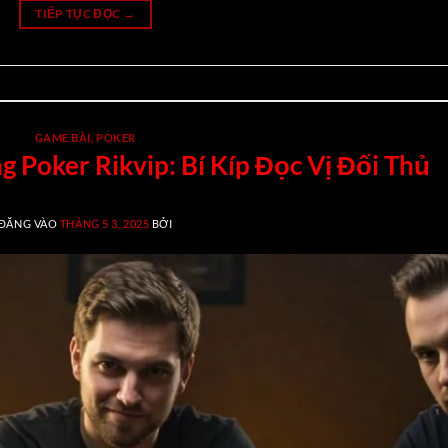
TIẾP TỤC ĐỌC
→
GAME BÀI
,
POKER
g Poker Rikvip: Bí Kíp Đọc Vị Đối Thủ
ĐĂNG VÀO
THÁNG 5 3, 2025
BỞI