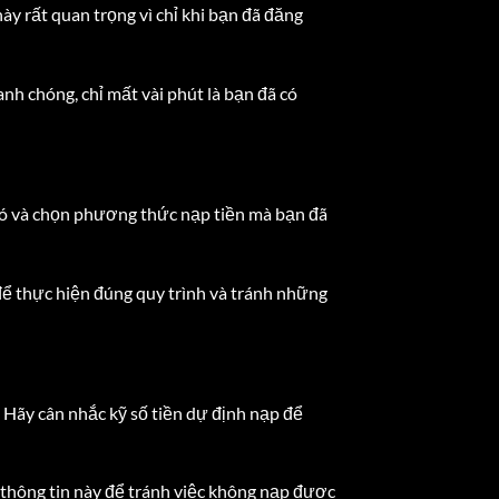
ày rất quan trọng vì chỉ khi bạn đã đăng
nh chóng, chỉ mất vài phút là bạn đã có
 đó và chọn phương thức nạp tiền mà bạn đã
ể thực hiện đúng quy trình và tránh những
 Hãy cân nhắc kỹ số tiền dự định nạp để
ỹ thông tin này để tránh việc không nạp được