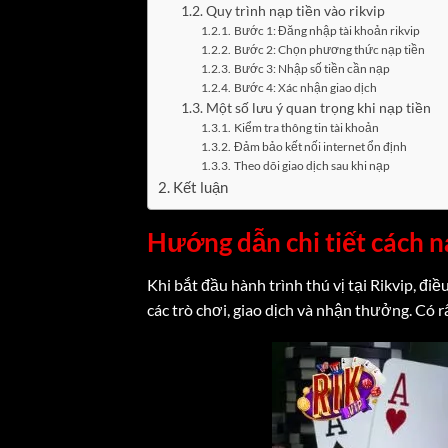
Quy trình nạp tiền vào rikvip
Bước 1: Đăng nhập tài khoản rikvip
Bước 2: Chọn phương thức nạp tiền
Bước 3: Nhập số tiền cần nạp
Bước 4: Xác nhận giao dịch
Một số lưu ý quan trọng khi nạp tiền
Kiểm tra thông tin tài khoản
Đảm bảo kết nối internet ổn định
Theo dõi giao dịch sau khi nạp
Kết luận
Hướng dẫn chi tiết cách n
Khi bắt đầu hành trình thú vị tại Rikvip, đi
các trò chơi, giao dịch và nhận thưởng. Có 