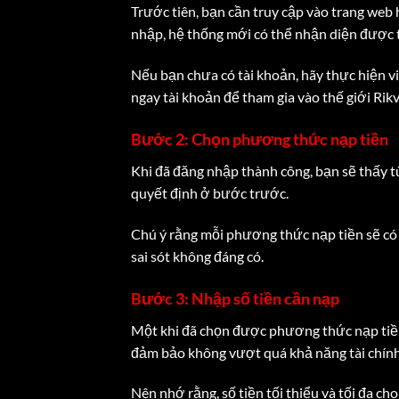
Trước tiên, bạn cần truy cập vào trang web 
nhập, hệ thống mới có thể nhận diện được 
Nếu bạn chưa có tài khoản, hãy thực hiện vi
ngay tài khoản để tham gia vào thế giới Rikv
Bước 2: Chọn phương thức nạp tiền
Khi đã đăng nhập thành công, bạn sẽ thấy t
quyết định ở bước trước.
Chú ý rằng mỗi phương thức nạp tiền sẽ có
sai sót không đáng có.
Bước 3: Nhập số tiền cần nạp
Một khi đã chọn được phương thức nạp tiền,
đảm bảo không vượt quá khả năng tài chính
Nên nhớ rằng, số tiền tối thiểu và tối đa c