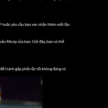
OTP hoặc yêu cầu bạn xác nhận thêm một lần
oản Rikvip của bạn. Giờ đây, bạn có thể
để tránh gặp phải rắc rối không đáng có.