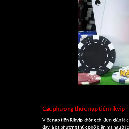
Các phương thức
nạp tiền rikvip
Việc
nạp tiền Rikvip
không chỉ đơn giản là 
đây là ba phương thức phổ biến mà người 