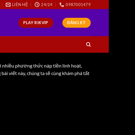
LIÊN HỆ
24/24
0987001479
PLAY RIKVIP
ĐĂNG KÝ
i nhiều phương thức nạp tiền linh hoạt,
bài viết này, chúng ta sẽ cùng khám phá tất