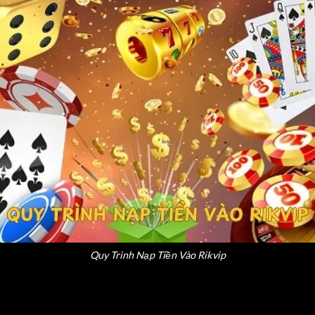
Quy Trình Nạp Tiền Vào Rikvip