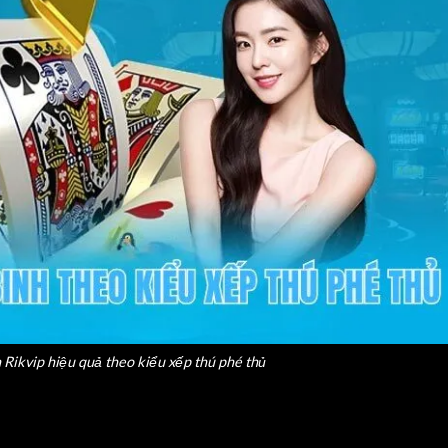
Rikvip hiệu quả theo kiểu xếp thú phé thủ