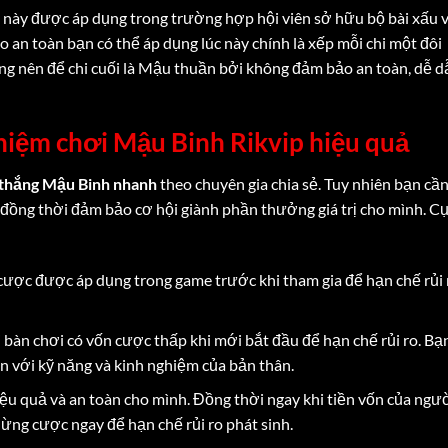
này được áp dụng trong trường hợp hội viên sở hữu bộ bài xấu 
 an toàn bạn có thể áp dụng lúc này chính là xếp mỗi chi một đôi
hông nên để chi cuối là Mậu thuần bởi không đảm bảo an toàn, dễ 
hiệm chơi Mậu Binh Rikvip hiệu quả
 thắng Mậu Binh nhanh
theo chuyên gia chia sẻ. Tuy nhiên bạn cầ
ro đồng thời đảm bảo cơ hội giành phần thưởng giá trị cho mình. C
 cược được áp dụng trong game trước khi tham gia để hạn chế rủi 
i bàn chơi có vốn cược thấp khi mới bắt đầu để hạn chế rủi ro. Bạ
in với kỹ năng và kinh nghiệm của bản thân.
ệu quả và an toàn cho mình. Đồng thời ngay khi tiền vốn của ngư
ừng cược ngay để hạn chế rủi ro phát sinh.