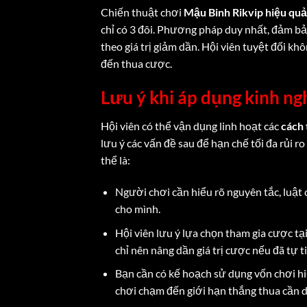
Chiến thuật chơi
Mậu Binh Rikvip hiệu quả
chỉ có 3 đôi. Phương pháp duy nhất, đảm bảo
theo giá trị giảm dần. Hội viên tuyệt đối k
đến thua cược.
Lưu ý khi áp dụng kinh ng
Hội viên có thể vận dụng linh hoạt các
cách
lưu ý các vấn đề sau để hạn chế tối đa rủi 
thể là:
Người chơi cần hiểu rõ nguyên tắc, luật
cho mình.
Hội viên lưu ý lựa chọn tham gia cược tạ
chỉ nên nâng dần giá trị cược nếu đã tự t
Bạn cần có kế hoạch sử dụng vốn chơi hi
chơi chạm đến giới hạn thắng thua cần d