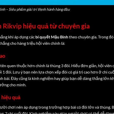
nh – Siêu phẩm giải trí thịnh hành hàng đầu
 Rikvip
hiệu quả từ chuyên gia
hắng khi áp dụng các
bí quyết Mậu Binh
theo chuyên gia. Trong đó
ắng cho hàng triệu hội viên chính là:
đao
ên quen thuộc hơn chính là thùng 3 đôi. Hiểu đơn giản, hội viên 
ối 1 đôi. Lưu ý bạn nên lựa chọn xếp đôi có giá trị cao hơn ở chi cuố
ánh bài. Đây cũng là kinh nghiệm hay giúp bạn dễ dàng thắng lớn kh
hưởng cho mình.
 hiệu quả
gười chơi nên áp dụng trong trường hợp bài có đôi lớn và thùng. 
g, 2 chi cuối đôi. Kinh nghiệm này giúp người chơi có thể dễ dàng