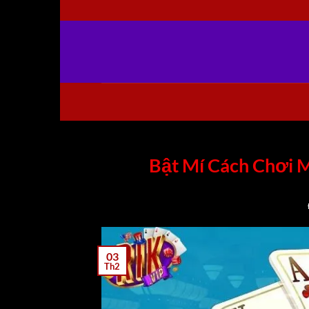
Bỏ
qua
nội
dung
Bật Mí Cách Chơi 
03
Th2