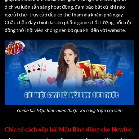
dịch vụ luôn sẵn sàng hoạt động, đảm bảo bất cứ khi nào
người chơi truy cập đều có thể tham gia khám phá ngay.
Chắc chắn đây chính là siêu phẩm game chất lượng, nổi trội
đồng thời hội viên không nên bỏ qua khi đến với website.
Game bài Mậu Binh quen thuộc với hàng triệu hội viên
Chia sẻ cách xếp bài Mậu Binh đúng cho Newbie