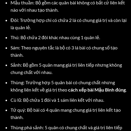
Mậu thuần: Bộ gồm các quân bài không có bất cứ liên kết
nào với nhau tạo thành.
Đôi: Trường hợp chi có chứa 2 lá có chung giá trị và còn lại
là quân lẻ.
Thú: Bộ chứa 2 đôi khác nhau cùng 1 quân lẻ.
Sám: Theo nguyên tắc là bộ có 3 lá bài có chung số tạo
thành.
Sảnh: Bộ gồm 5 quân mang giá trị liên tiếp nhưng không
chung chất với nhau.
Thùng: Trường hợp 5 quân bài có chung chất nhưng
không liên kết về giá trị theo
cách xếp bài Mậu Binh đúng
.
Cù lũ: Bộ chứa 1 đôi và 1 sám liên kết với nhau.
Tứ quý: Bộ bài có 4 quân mang chung giá trị liên kết tạo
thành.
Thùng phá sảnh: 5 quân có chung chất và giá trị liên tiếp