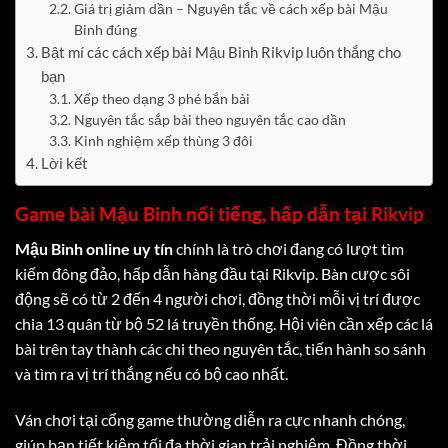
Giá trị giảm dần – Nguyên tắc về cách xếp bài Mậu
Binh đúng
Bật mí các cách xếp bài Mậu Binh Rikvip luôn thắng cho
bạn
Xếp theo dạng 3 phé bắn bài
Nguyên tắc sắp bài theo nguyên tắc cao dần
Kinh nghiệm xếp thùng 3 đôi
Lời kết
Game bài Mậu Binh nổi tiếng, hấp dẫn tại
Rikvip
Mậu Binh online uy tín
chính là trò chơi đang có lượt tìm
kiếm đông đảo, hấp dẫn hàng đầu tại Rikvip. Bàn cược sôi
động sẽ có từ 2 đến 4 người chơi, đồng thời mỗi vị trí được
chia 13 quân từ bộ 52 lá truyền thống. Hội viên cần xếp các lá
bài trên tay thành các chi theo nguyên tắc, tiến hành so sánh
và tìm ra vị trí thắng nếu có bộ cao nhất.
Ván chơi tại cổng game thường diễn ra cực nhanh chóng,
giúp bạn tiết kiệm tối đa thời gian trải nghiệm. Đồng thời