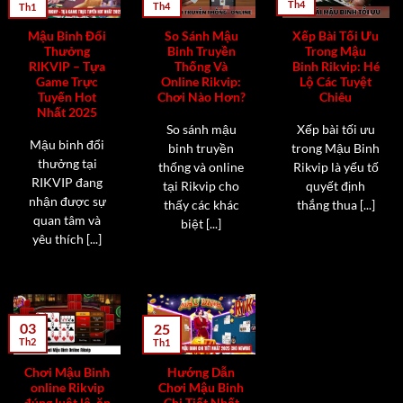
Th4
Th4
Th1
Mậu Binh Đổi
So Sánh Mậu
Xếp Bài Tối Ưu
Thưởng
Binh Truyền
Trong Mậu
RIKVIP – Tựa
Thống Và
Binh Rikvip: Hé
Game Trực
Online Rikvip:
Lộ Các Tuyệt
Tuyến Hot
Chơi Nào Hơn?
Chiêu
Nhất 2025
So sánh mậu
Xếp bài tối ưu
Mậu binh đổi
binh truyền
trong Mậu Binh
thưởng tại
thống và online
Rikvip là yếu tố
RIKVIP đang
tại Rikvip cho
quyết định
nhận được sự
thấy các khác
thắng thua [...]
quan tâm và
biệt [...]
yêu thích [...]
03
25
Th2
Th1
Chơi Mậu Binh
Hướng Dẫn
online Rikvip
Chơi Mậu Binh