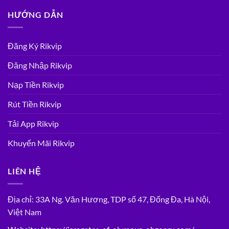
HƯỚNG DẪN
Đăng Ký Rikvip
Đăng Nhập Rikvip
Nạp Tiền Rikvip
Rút Tiền Rikvip
Tải App Rikvip
Khuyến Mãi Rikvip
LIÊN HỆ
Địa chỉ: 33A Ng. Văn Hương, TDP số 47, Đống Đa, Hà Nội,
Việt Nam