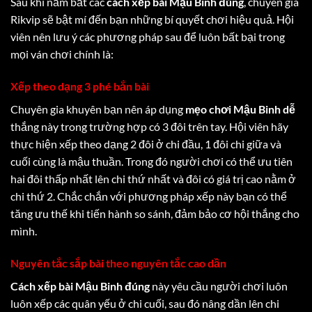
Sau khi nắm bắt các
cách xếp bài Mậu Binh đúng
, chuyên gia
Rikvip sẽ bật mí đến bạn những bí quyết chơi hiệu quả. Hội
viên nên lưu ý các phương pháp sau để luôn bất bại trong
mọi ván chơi chính là:
Xếp theo dạng 3 phé bắn bài
Chuyên gia khuyên bạn nên áp dụng
mẹo chơi Mậu Binh dễ
thắng này trong trường hợp có 3 đôi trên tay. Hội viên hãy
thực hiện xếp theo dạng 2 đôi ở chi đầu, 1 đôi chi giữa và
cuối cùng là mậu thuần. Trong đó người chơi có thể ưu tiên
hai đôi thấp nhất lên chi thứ nhất và đôi có giá trị cao nằm ở
chi thứ 2. Chắc chắn với phương pháp xếp này bạn có thể
tăng ưu thế khi tiến hành so sánh, đảm bảo cơ hội thắng cho
mình.
Nguyên tắc sắp bài theo nguyên tắc cao dần
Cách xếp bài Mậu Binh đúng
này yêu cầu người chơi luôn
luôn xếp các quân yếu ở chi cuối, sau đó nâng dần lên chi