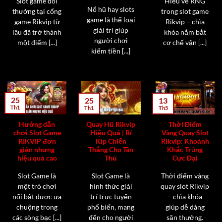
Slot game đổi
Hiểu về RNG
Nổ hũ hay slots
thưởng tại cổng
trong slot game
game là thể loại
game Rikvip từ
Rikvip – chìa
giải trí giúp
lâu đã trở thành
khóa nắm bắt
người chơi
một điểm [...]
cơ chế vận [...]
kiếm tiền [...]
25
25
13
Th1
Th1
Th5
Hướng dẫn
Quay Hũ Rikvip
Thời Điểm
chơi Slot Game
Hiệu Quả | Bí
Vàng Quay Slot
RIKVIP đơn
Kíp Chiến
Rikvip: Khoảnh
giản nhưng
Thắng Cho Tân
Khắc Trúng
hiệu quả cao
Thủ
Cực Đại
Slot Game là
Slot Game là
Thời điểm vàng
một trò chơi
hình thức giải
quay slot Rikvip
nổi bật được ưa
trí trực tuyến
– chìa khóa
chuộng trong
phổ biến, mang
giúp dễ dàng
các sòng bạc [...]
đến cho người
săn thưởng.