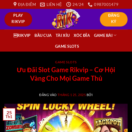
Bỏ
ĐỊA ĐIỂM
LIÊN HỆ
24/24
0987001479
qua
PLAY
ĐĂNG
nội
RIKVIP
KÝ
dung
RIKVIP
BẦU CUA
TÀI XỈU
XÓC ĐĨA
GAME BÀI
GAME SLOTS
GAME SLOTS
Ưu Đãi Slot Game Rikvip – Cơ Hội
Vàng Cho Mọi Game Thủ
ĐĂNG VÀO
THÁNG 1 25, 2025
BỞI
25
Th1