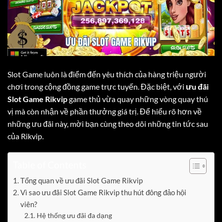
Slot Game luôn là điểm đến yêu thích của hàng triệu người
chơi trong cộng đồng game trực tuyến. Đặc biệt, với
ưu đãi
Slot Game Rikvip
game thủ vừa quay những vòng quay thú
vị mà còn nhận về phần thưởng giá trị. Để hiểu rõ hơn về
những ưu đãi này, mời bạn cùng theo dõi những tin tức sau
của Rikvip.
Table of Contents
Tổng quan về ưu đãi Slot Game Rikvip
Vì sao ưu đãi Slot Game Rikvip thu hút đông đảo hội
viên?
Hệ thống ưu đãi đa dạng