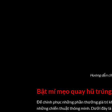
Hướng dẫn chơ
Bật mí mẹo quay hũ trúng
Để chinh phục những phần thưởng giá trị kh
những chiến thuật thông minh. Dưới đây là