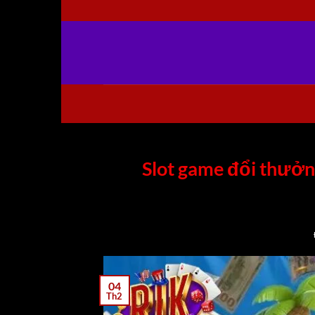
Bỏ
qua
nội
dung
Slot game đổi thưởn
04
Th2