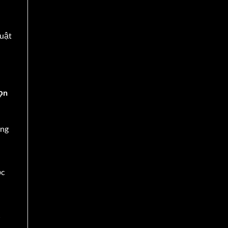
huật
ọn
ọng
ộc