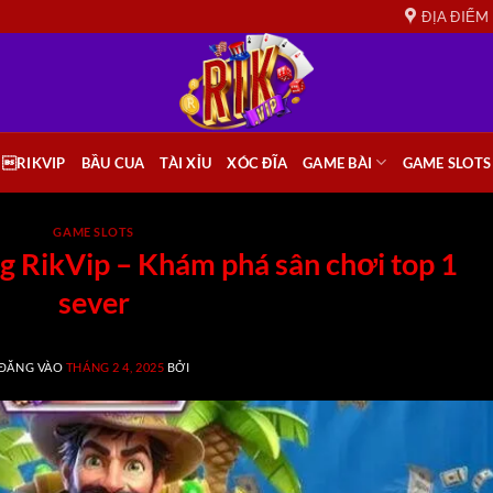
ĐỊA ĐIỂM
RIKVIP
BẦU CUA
TÀI XỈU
XÓC ĐĨA
GAME BÀI
GAME SLOTS
GAME SLOTS
g RikVip – Khám phá sân chơi top 1
sever
ĐĂNG VÀO
THÁNG 2 4, 2025
BỞI