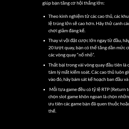
giúp bạn tăng cơ hội thắng lớn:
Theo kinh nghiệm từ các cao thủ, các khu
lệ trúng lớn sẽ cao hơn. Hãy thử canh 
chơi giảm đáng kể.
Thay vì vội đặt cược lớn ngay từ đầu, h
20 lượt quay, bạn có thể tăng dần mức 
các vòng quay “nổ nhỏ”.
Thất bại trong vài vòng quay đầu tiên l
tâm lý mất kiểm soát. Các cao thủ luôn g
vào đó, hãy bám sát kế hoạch ban đầu và 
Mỗi tựa game đều có tỷ lệ RTP (Return t
chọn slot game khôn ngoan là chọn nhữn
ưu tiên các game bạn đã quen thuộc hoặc
thế.