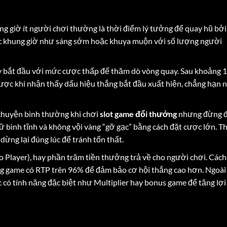
ng giờ ít người chơi thường là thời điểm lý tưởng để quay hũ bởi
các khung giờ như sáng sớm hoặc khuya muộn với số lượng người
ãy bắt đầu với mức cược thấp để thăm dò vòng quay. Sau khoảng 
cược khi nhận thấy dấu hiệu thắng bắt đầu xuất hiện, chẳng hạn 
à chuyện bình thường khi chơi
slot game đổi thưởng
nhưng đừng 
iữ bình tĩnh và không vội vàng “gỡ gạc” bằng cách đặt cược lớn. T
dừng lại đúng lúc để tránh tổn thất.
o Player), hay phần trăm tiền thưởng trả về cho người chơi. Cách
g game có RTP trên 96% để đảm bảo cơ hội thắng cao hơn. Ngoài 
 có tính năng đặc biệt như Multiplier hay bonus game để tăng lợi