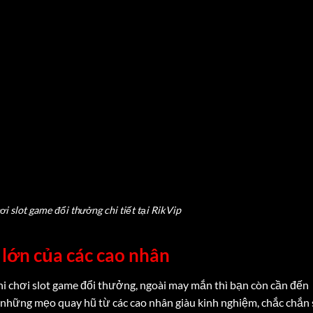
i slot game đổi thưởng chi tiết tại RikVip
 lớn của các cao nhân
i chơi slot game đổi thưởng, ngoài may mắn thì bạn còn cần đến
 những mẹo quay hũ từ các cao nhân giàu kinh nghiệm, chắc chắn 