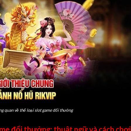
ng quan về thể loại slot game đổi thưởng
game đổi thưởng: thuật ngữ và cách chơi