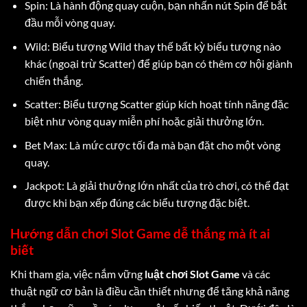
Spin: Là hành động quay cuộn, bạn nhấn nút Spin để bắt
đầu mỗi vòng quay.
Wild: Biểu tượng Wild thay thế bất kỳ biểu tượng nào
khác (ngoại trừ Scatter) để giúp bạn có thêm cơ hội giành
chiến thắng.
Scatter: Biểu tượng Scatter giúp kích hoạt tính năng đặc
biệt như vòng quay miễn phí hoặc giải thưởng lớn.
Bet Max: Là mức cược tối đa mà bạn đặt cho một vòng
quay.
Jackpot: Là giải thưởng lớn nhất của trò chơi, có thể đạt
được khi bạn xếp đúng các biểu tượng đặc biệt.
Hướng dẫn chơi Slot Game dễ thắng mà ít ai
biết
Khi tham gia, việc nắm vững
luật chơi Slot Game
và các
thuật ngữ cơ bản là điều cần thiết nhưng để tăng khả năng