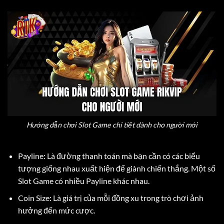
Hướng dẫn chơi Slot Game chi tiết dành cho người mới
Payline: Là đường thanh toán mà bạn cần có các biểu
tượng giống nhau xuất hiện để giành chiến thắng. Một số
Slot Game có nhiều Payline khác nhau.
Coin Size: Là giá trị của mỗi đồng xu trong trò chơi ảnh
hưởng đến mức cược.