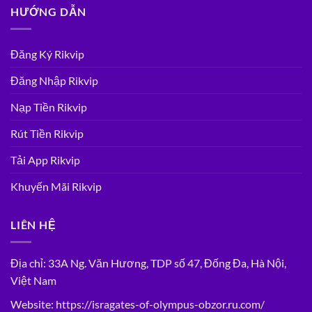
HƯỚNG DẪN
Đăng Ký Rikvip
Đăng Nhập Rikvip
Nạp Tiền Rikvip
Rút Tiền Rikvip
Tải App Rikvip
Khuyến Mãi Rikvip
LIÊN HỆ
Địa chỉ: 33A Ng. Văn Hương, TDP số 47, Đống Đa, Hà Nội,
Việt Nam
Website:
https://isragates-of-olympus-obzor.ru.com/