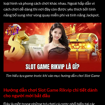
loại hình và phong cách chơi khác nhau. Ngoài hấp dẫn vì
cách chơi dễ dàng thì nơi đây còn được yêu thích bởi tính
năng bổ sung như vòng quay miễn phí và tính năng Jackpot.
Tìm hiểu tựa game trước khi vào mục hướng dẫn chơi Slot Game
Hướng dẫn chơi
Slot Game Rikvip
chi tiết dành
cho người mới bắt đầu
Đây là một trong những trò chơi cá cược phổ biến tại các