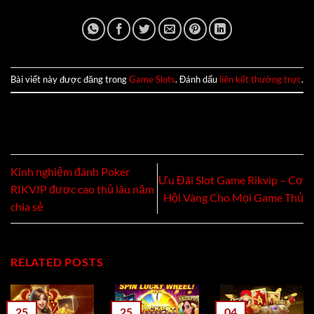
Bài viết này được đăng trong
Game Slots
. Đánh dấu
liên kết thường trực
.
Kinh nghiệm đánh Poker
Ưu Đãi Slot Game Rikvip – Cơ
RIKVIP được cao thủ lâu năm
Hội Vàng Cho Mọi Game Thủ
chia sẻ
RELATED POSTS
04
25
25