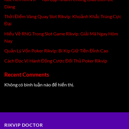
Dàng
Thời Điểm Vàng Quay Slot Rikvip: Khoảnh Khắc Trúng Cực
Đại
Hiểu Về RNG Trong Slot Game Rikvip: Giải Mã Ngay Hôm
Nay
Quản Lý Vốn Poker Rikvip: Bí Kíp Giữ Tiền Đỉnh Cao
Cách Đọc Vị Hành Động Cược Đối Thủ Poker Rikvip
Recent Comments
Không có bình luận nào để hiển thị.
RIKVIP DOCTOR