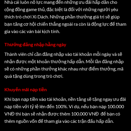
Nhà cái luôn nỗ lực mang đến những ưu đãi hấp dẫn cho
cộng đồng game thủ, đặc biệt là đối với những người yêu
thích trò chơi Xì Dách. Những phần thưởng giá trị sẽ giúp
bạn tăng cơ hội chiến thắng ngoài ra còn là động lực để tham
gia vào các ván bài kịch tính.
Thưởng đăng nhập hằng ngày
Thành viên chỉ cần đăng nhập vào tài khoản mỗi ngày và sẽ
nhận được một khoản thưởng hấp dẫn. Mỗi lần đăng nhập
sẽ có những phần thưởng khác nhau như điểm thưởng, mã
quà tặng dùng trong trò chơi.
Khuyến mãi nạp tiền
Khi bạn nạp tiền vào tài khoản, nền tảng sẽ tặng ngay ưu đãi
nạp tiền với tỷ lệ lên đến 100%. Ví dụ, nếu bạn nạp 100.000
VNĐ thì bạn sẽ nhận được thêm 100.000 VNĐ để bạn có
thêm nguồn vốn để tham gia vào các trận đấu hấp dẫn.