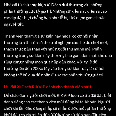
Nhà cái tổ chức
sự kiện Xì Dách đổi thưởng
với những
phần thưởng cực kỳ giá trị. Những sự kiện này diễn ra vào
các dịp đặc biệt chẳng hạn như lễ hội, kỷ niệm game hoặc
ngày lễ tết.
Thành viên tham gia sự kiện này ngoài có cơ hội nhận
thưởng lớn thì còn có thể trải nghiệm các chế độ chơi mới,
thách thức bản thân với những đối thủ mạnh mẽ. Phần
thưởng trong sự kiện này thường bao gồm tiền mặt, thẻ quà
tặng cùng những món quà hấp dẫn khác. Với tỷ lệ đổi
thưởng lên đến 200% tùy vào từng sự kiện, đây là cơ hội
không thể bỏ qua để nhận được các phần thưởng giá trị.
Ưu đãi Xì Dách RIKVIP
dành cho thành viên mới
Để chào đón người chơi mới, RIKVIP luôn có ưu đãi đặc biệt
dành riêng cho các thành viên mới đăng ký tài khoản. Người
chơi khi lần đầu đăng nhập sẽ nhận được một phần thưởng
khởi đầu có giá trị lên đến 300% tổng số tiền nạp đầu tiên.