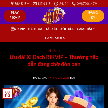
Bỏ
ĐỊA ĐIỂM
LIÊN HỆ
24/24
0987001479
qua
PLAY
ĐĂNG
nội
RIKVIP
KÝ
dung
RIKVIP
BẦU CUA
TÀI XỈU
XÓC ĐĨA
GAME BÀI
GAME SLOTS
XÌ DÁCH
Ưu đãi Xì Dách RIKVIP – Thưởng hấp
dẫn đang chờ đón bạn
ĐĂNG VÀO
THÁNG 2 3, 2025
BỞI
03
Th2