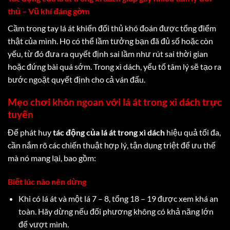
thủ – Vũ khí đáng gờm
Cầm trong tay lá át khiến đối thủ khó đoán được tổng điểm
thật của mình. Họ có thể lầm tưởng bạn đã đủ số hoặc còn
yếu, từ đó đưa ra quyết định sai lầm như rút sai thời gian
hoặc đứng bài quá sớm. Trong xì dách, yếu tố tâm lý sẽ tạo ra
bước ngoặt quyết định cho cả ván đấu.
Mẹo chơi khôn ngoan với lá át trong xì dách trực
tuyến
Để phát huy
tác động của lá át trong xì dách
hiệu quả tối đa,
cần nắm rõ các chiến thuật hợp lý, tận dụng triệt để ưu thế
mà nó mang lại, bao gồm:
Biết lúc nào nên dừng
Khi có lá át và một lá 7 – 8, tổng 18 – 19 được xem khá an
toàn. Hãy dừng nếu đối phương không có khả năng lớn
để vượt mình.