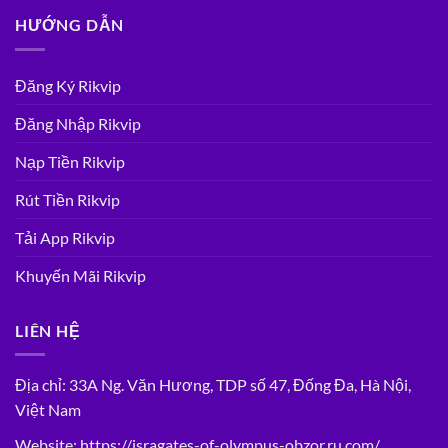
HƯỚNG DẪN
Đăng Ký Rikvip
Đăng Nhập Rikvip
Nạp Tiền Rikvip
Rút Tiền Rikvip
Tải App Rikvip
Khuyến Mãi Rikvip
LIÊN HỆ
Địa chỉ: 33A Ng. Văn Hương, TDP số 47, Đống Đa, Hà Nội,
Việt Nam
Website:
https://isragates-of-olympus-obzor.ru.com/