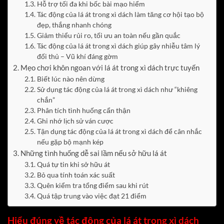
Hỗ trợ tối đa khi bốc bài mạo hiểm
Tác động của lá át trong xì dách làm tăng cơ hội tạo bộ
đẹp, thắng nhanh chóng
Giảm thiểu rủi ro, tối ưu an toàn nếu gần quắc
Tác động của lá át trong xì dách giúp gây nhiễu tâm lý
đối thủ – Vũ khí đáng gờm
Mẹo chơi khôn ngoan với lá át trong xì dách trực tuyến
Biết lúc nào nên dừng
Sử dụng tác động của lá át trong xì dách như “khiêng
chắn”
Phân tích tình huống cẩn thận
Ghi nhớ lịch sử ván cược
Tận dụng tác động của lá át trong xì dách để cân nhắc
nếu gặp bộ mạnh kép
Những tình huống dễ sai lầm nếu sở hữu lá át
Quá tự tin khi sở hữu át
Bỏ qua tính toán xác suất
Quên kiểm tra tổng điểm sau khi rút
Quá tập trung vào việc đạt 21 điểm
Hiểu đúng về tác động của lá át trong xì dách