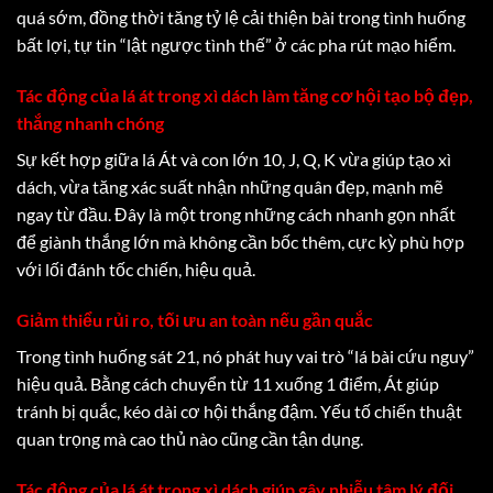
quá sớm, đồng thời tăng tỷ lệ cải thiện bài trong tình huống
bất lợi, tự tin “lật ngược tình thế” ở các pha rút mạo hiểm.
Tác động của lá át trong xì dách làm tăng cơ hội tạo bộ đẹp,
thắng nhanh chóng
Sự kết hợp giữa lá Át và con lớn 10, J, Q, K vừa giúp tạo xì
dách, vừa tăng xác suất nhận những quân đẹp, mạnh mẽ
ngay từ đầu. Đây là một trong những cách nhanh gọn nhất
để giành thắng lớn mà không cần bốc thêm, cực kỳ phù hợp
với lối đánh tốc chiến, hiệu quả.
Giảm thiểu rủi ro, tối ưu an toàn nếu gần quắc
Trong tình huống sát 21, nó phát huy vai trò “lá bài cứu nguy”
hiệu quả. Bằng cách chuyển từ 11 xuống 1 điểm, Át giúp
tránh bị quắc, kéo dài cơ hội thắng đậm. Yếu tố chiến thuật
quan trọng mà cao thủ nào cũng cần tận dụng.
Tác động của lá át trong xì dách giúp gây nhiễu tâm lý đối