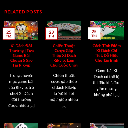
RELATED POSTS
25
25
29
Th1
Th1
Th4
Xì Dách Đổi
Chiến Thuật
Cách Tính Điểm
Thưởng | Tựa
Cược Gấp
Xì Dách Chi
Game Bài
Thếp Xì Dách
Tiết, Dễ Hiểu
Chuẩn 5 Sao
Rikvip: Làm
Cho Tân Binh
Tại Rikvip
Chủ Cuộc Chơi
Game bài Xì
Trong chuyên
Chiến thuật
Dách có thể lệ
mục game bài
cược gấp thếp
thi đấu khá đơn
của Rikvip, trò
xì dách Rikvip
giản nhưng
chơi Xì Dách
là “vũ khí bí
không phải [...]
đổi thưởng
mật” giúp nhiều
được nhiều [...]
[...]