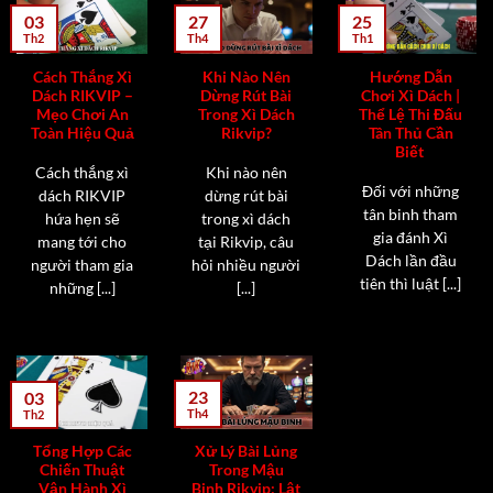
25
03
27
Th1
Th2
Th4
Cách Thắng Xì
Khi Nào Nên
Hướng Dẫn
Dách RIKVIP –
Dừng Rút Bài
Chơi Xì Dách |
Mẹo Chơi An
Trong Xì Dách
Thể Lệ Thi Đấu
Toàn Hiệu Quả
Rikvip?
Tân Thủ Cần
Biết
Cách thắng xì
Khi nào nên
Đối với những
dách RIKVIP
dừng rút bài
tân binh tham
hứa hẹn sẽ
trong xì dách
gia đánh Xì
mang tới cho
tại Rikvip, câu
Dách lần đầu
người tham gia
hỏi nhiều người
tiên thì luật [...]
những [...]
[...]
23
03
Th4
Th2
Tổng Hợp Các
Xử Lý Bài Lủng
Chiến Thuật
Trong Mậu
Vận Hành Xì
Binh Rikvip: Lật