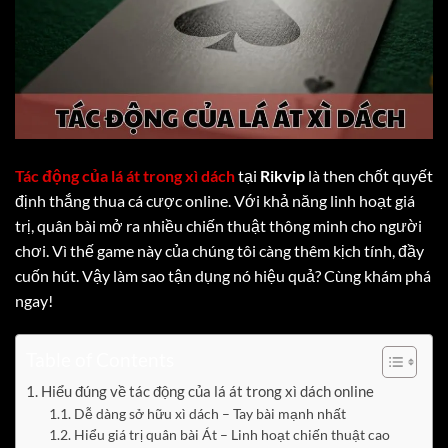
Tác động của lá át trong xì dách
tại
Rikvip
là then chốt quyết
định thắng thua cá cược online. Với khả năng linh hoạt giá
trị, quân bài mở ra nhiều chiến thuật thông minh cho người
chơi. Vì thế game này của chúng tôi càng thêm kịch tính, đầy
cuốn hút. Vậy làm sao tận dụng nó hiệu quả? Cùng khám phá
ngay!
Table of Contents
Hiểu đúng về tác động của lá át trong xì dách online
Dễ dàng sở hữu xì dách – Tay bài mạnh nhất
Hiểu giá trị quân bài Át – Linh hoạt chiến thuật cao