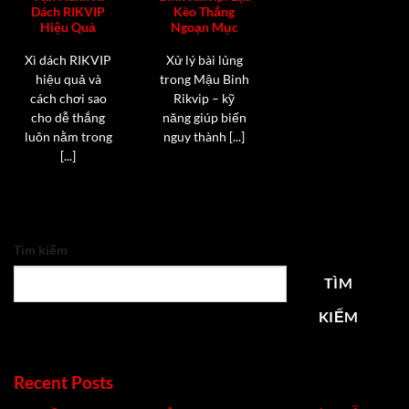
Dách RIKVIP
Kèo Thắng
Hiệu Quả
Ngoạn Mục
Xì dách RIKVIP
Xử lý bài lủng
hiệu quả và
trong Mậu Binh
cách chơi sao
Rikvip – kỹ
cho dễ thắng
năng giúp biến
luôn nằm trong
nguy thành [...]
[...]
Tìm kiếm
TÌM
KIẾM
Recent Posts