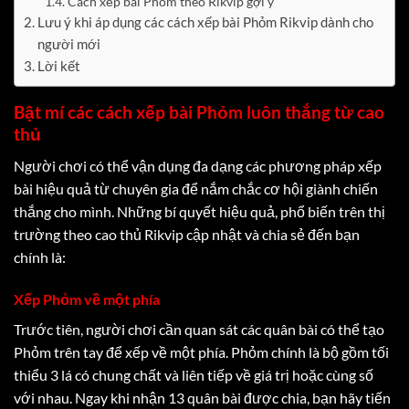
Cách xếp bài Phỏm theo Rikvip gợi ý
Lưu ý khi áp dụng các cách xếp bài Phỏm Rikvip dành cho
người mới
Lời kết
Bật mí các cách xếp bài Phỏm luôn thắng từ cao
thủ
Người chơi có thể vận dụng đa dạng các phương pháp xếp
bài hiệu quả từ chuyên gia để nắm chắc cơ hội giành chiến
thắng cho mình. Những bí quyết hiệu quả, phổ biến trên thị
trường theo cao thủ Rikvip cập nhật và chia sẻ đến bạn
chính là:
Xếp Phỏm về một phía
Trước tiên, người chơi cần quan sát các quân bài có thể tạo
Phỏm trên tay để xếp về một phía. Phỏm chính là bộ gồm tối
thiểu 3 lá có chung chất và liên tiếp về giá trị hoặc cùng số
với nhau. Ngay khi nhận 13 quân bài được chia, bạn hãy tiến