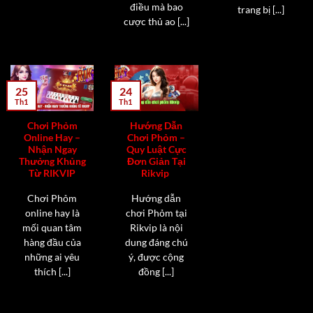
điều mà bao
trang bị [...]
cược thủ ao [...]
25
24
Th1
Th1
Chơi Phỏm
Hướng Dẫn
Online Hay –
Chơi Phỏm –
Nhận Ngay
Quy Luật Cực
Thưởng Khủng
Đơn Giản Tại
Từ RIKVIP
Rikvip
Chơi Phỏm
Hướng dẫn
online hay là
chơi Phỏm tại
mối quan tâm
Rikvip là nội
hàng đầu của
dung đáng chú
những ai yêu
ý, được cộng
thích [...]
đồng [...]