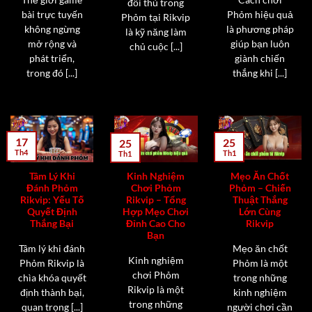
đối thủ trong
bài trực tuyến
Phỏm hiệu quả
Phỏm tại Rikvip
không ngừng
là phương pháp
là kỹ năng làm
mở rộng và
giúp bạn luôn
chủ cuộc [...]
phát triển,
giành chiến
trong đó [...]
thắng khi [...]
17
25
25
Th4
Th1
Th1
Tâm Lý Khi
Kinh Nghiệm
Mẹo Ăn Chốt
Đánh Phỏm
Chơi Phỏm
Phỏm – Chiến
Rikvip: Yếu Tố
Rikvip – Tổng
Thuật Thắng
Quyết Định
Hợp Mẹo Chơi
Lớn Cùng
Thắng Bại
Đỉnh Cao Cho
Rikvip
Bạn
Tâm lý khi đánh
Mẹo ăn chốt
Kinh nghiệm
Phỏm Rikvip là
Phỏm là một
chơi Phỏm
chìa khóa quyết
trong những
Rikvip là một
định thành bại,
kinh nghiệm
trong những
quan trọng [...]
người chơi cần