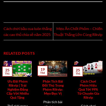
Cách chơi bầu cua luôn thắng
Mẹo Ăn Chốt Phỏm – Chiến
các cao thủ chia sẻ năm 2025
Thuật Thắng Lớn Cùng Rikvip
RELATED POSTS
19
25
25
Th4
Th1
Th1
Ưu Đãi Phỏm
Phân Tích Bài
Cách Chơi
Rikvip | Trải
Đối Thủ Trong
Phỏm Hiệu
Nghiệm Đẳng
Phỏm Rikvip:
Quả Tới 99%
Cấp Với Nhiều
Mẹo Đọc Vị
Từ Chuyên Gia
Quà Tặng
Rikvip
Phân tích bài
Thế giới game
Cách chơi