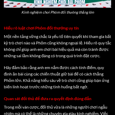
Kinh nghiệm chơi Phỏm đổi thưởng thắng lớn
Hiểu rõ luật chơi Phỏm đổi thưởng uy tín
Một nền tảng vững chắc là yếu tố tiên quyết khi tham gia bất
kỳ trò chơi nào và Phỏm cũng không ngoại lệ. Hiểu rõ quy tắc
không chỉ giúp anh em chơi bài hiệu quả mà còn tránh được
những sai lầm không đáng có trong quá trình đặt cược.
Hãy đảm bảo rằng anh em nắm được cách tính điểm, quy
định ăn bài cùng các chiến thuật giữ bài để có cách thắng
Phỏm lớn. Khả năng hiểu sâu về trò chơi cũng giúp bạn ứng
biến linh hoạt trước những tình huống bất ngờ.
Quan sát đối thủ để đưa ra quyết định đúng đắn
Trong mỗi ván cược, đối thủ vừa là những người chơi ngẫu
nhiên mà có thể là những chuyên gia giàu kinh nghiệm. Việc