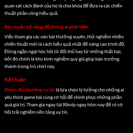
quan sát cách đánh của họ là chìa khóa để đưa ra các chiến
thuật phản công hiệu quả.
Rèn luyện kỹ năng để không ai phát hiện
Việc tham gia các ván bài thường xuyên, thử nghiệm nhiều
chiến thuật mới là cách hiệu quả nhất để nâng cao trình độ.
Đừng ngần ngại học hỏi từ đối thủ hay từ những thất bại,
bởi đó chính là kho kinh nghiệm quý giá giúp bạn trưởng
thành trong trò chơi này.
Kết luận
Phỏm đổi thưởng uy tín
là lựa chọn lý tưởng cho những ai
yêu thích game bài cùng cơ hội để chinh phục những phần
quà giá trị. Tham gia ngay tại Rikvip ngay hôm nay để có cơ
hội trải nghiệm nền tảng uy tín.