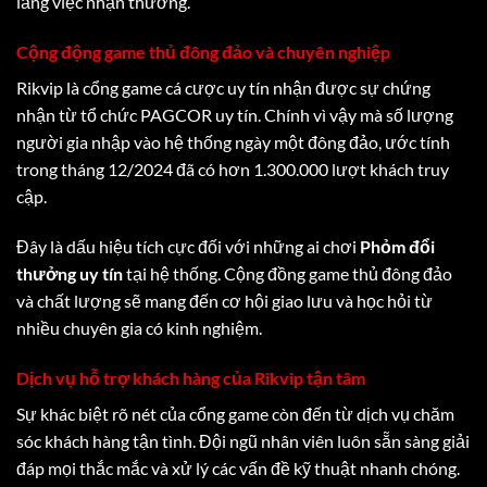
lắng việc nhận thưởng.
Cộng động game thủ đông đảo và chuyên nghiệp
Rikvip là cổng game cá cược uy tín nhận được sự chứng
nhận từ tổ chức PAGCOR uy tín. Chính vì vậy mà số lượng
người gia nhập vào hệ thống ngày một đông đảo, ước tính
trong tháng 12/2024 đã có hơn 1.300.000 lượt khách truy
cập.
Đây là dấu hiệu tích cực đối với những ai chơi
Phỏm đổi
thưởng uy tín
tại hệ thống. Cộng đồng game thủ đông đảo
và chất lượng sẽ mang đến cơ hội giao lưu và học hỏi từ
nhiều chuyên gia có kinh nghiệm.
Dịch vụ hỗ trợ khách hàng của Rikvip tận tâm
Sự khác biệt rõ nét của cổng game còn đến từ dịch vụ chăm
sóc khách hàng tận tình. Đội ngũ nhân viên luôn sẵn sàng giải
đáp mọi thắc mắc và xử lý các vấn đề kỹ thuật nhanh chóng.