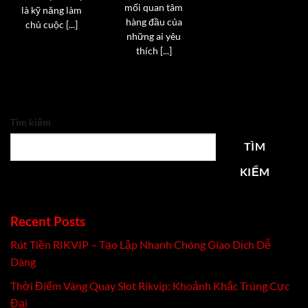
mối quan tâm
là kỹ năng làm
hàng đầu của
chủ cuộc [...]
những ai yêu
thích [...]
Tìm kiếm
TÌM
KIẾM
Recent Posts
Rút Tiền RIKVIP – Tạo Lập Nhanh Chóng Giao Dịch Dễ
Dàng
Thời Điểm Vàng Quay Slot Rikvip: Khoảnh Khắc Trúng Cực
Đại