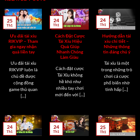
24
24
25
Th1
Th1
Th1
Ưu đãi tài xỉu
Cách Đặt Cược
Hướng dẫn tài
RIKVIP – Tham
Tài Xỉu Hiệu
xỉu chi tiết –
gia ngay nhận
Quả Giúp
Những thông
quà liền tay
Nhanh Chóng
tin đáng chú ý
Làm Giàu
Ưu đãi tài xỉu
Tài xỉu là một
Cách đặt cược
RIKVIP luôn là
trong những trò
Tài Xỉu không
chủ đề được
chơi cá cược
hề khó như
cộng đồng
phổ biến nhờ
nhiều tay chơi
game thủ quan
tính hấp [...]
mới đến với [...]
[...]
24
24
25
Th1
Th1
Th1