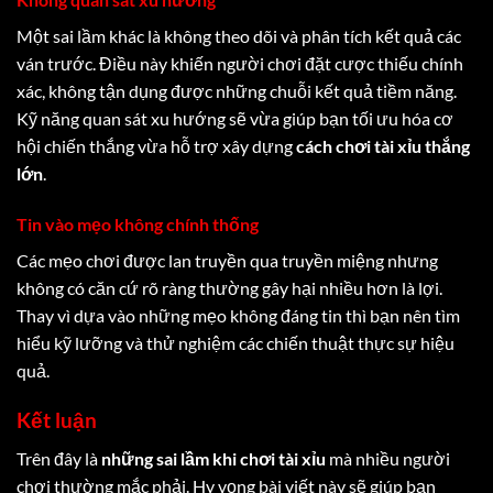
Một sai lầm khác là không theo dõi và phân tích kết quả các
ván trước. Điều này khiến người chơi đặt cược thiếu chính
xác, không tận dụng được những chuỗi kết quả tiềm năng.
Kỹ năng quan sát xu hướng sẽ vừa giúp bạn tối ưu hóa cơ
hội chiến thắng vừa hỗ trợ xây dựng
cách chơi tài xỉu thắng
lớn
.
Tin vào mẹo không chính thống
Các mẹo chơi được lan truyền qua truyền miệng nhưng
không có căn cứ rõ ràng thường gây hại nhiều hơn là lợi.
Thay vì dựa vào những mẹo không đáng tin thì bạn nên tìm
hiểu kỹ lưỡng và thử nghiệm các chiến thuật thực sự hiệu
quả.
Kết luận
Trên đây là
những sai lầm khi chơi tài xỉu
mà nhiều người
chơi thường mắc phải. Hy vọng bài viết này sẽ giúp bạn