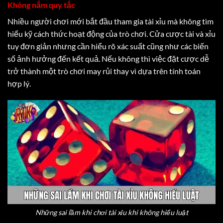
Không nắm quy tắc
Nhiều người chơi mới bắt đầu tham gia tài xỉu mà không tìm
hiểu kỹ cách thức hoạt động của trò chơi. Cửa cược tài và xỉu
tuy đơn giản nhưng cần hiểu rõ xác suất cũng như các biến
số ảnh hưởng đến kết quả. Nếu không thì việc đặt cược dễ
trở thành một trò chơi may rủi thay vì dựa trên tính toán
hợp lý.
Những sai lầm khi chơi tài xỉu khi không hiểu luật