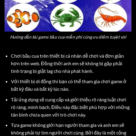
Hướng dẫn tải game bầu cua miễn phí cùng ưu điểm tuyệt vời
Chơi bầu cua trên thiết bị cá nhân dễ chơi và đơn giản
hơn trên web. Đồng thời anh em sẽ không bị gặp phải
tình trạng bị giật lag cho nhà phát hành.
Với thiết bị di động thì bạn có thể tham gia chơi game ở
bất kỳ đâu và bất kỳ lúc nào.
Tải ứng dụng sẽ cung cấp và giới thiệu rõ ràng luật chơi
rõ ràng, minh bạch. Điều này đặc biệt phù hợp với những
tân binh chưa quen với trò chơi này.
Tựa game không giới hạn người tham gia và anh em sẽ
không phải tự tìm người chơi cùng. Bởi đây là một cộng