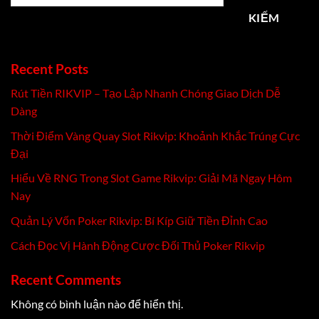
KIẾM
Recent Posts
Rút Tiền RIKVIP – Tạo Lập Nhanh Chóng Giao Dịch Dễ
Dàng
Thời Điểm Vàng Quay Slot Rikvip: Khoảnh Khắc Trúng Cực
Đại
Hiểu Về RNG Trong Slot Game Rikvip: Giải Mã Ngay Hôm
Nay
Quản Lý Vốn Poker Rikvip: Bí Kíp Giữ Tiền Đỉnh Cao
Cách Đọc Vị Hành Động Cược Đối Thủ Poker Rikvip
Recent Comments
Không có bình luận nào để hiển thị.