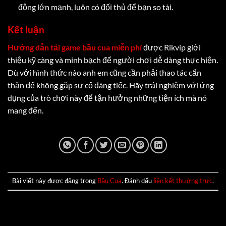
động lớn mạnh, luôn có đối thủ để bạn so tài.
Kết luận
Hướng dẫn tải game bầu cua miễn phí
được Rikvip giới
thiệu kỹ càng và minh bạch để người chơi dễ dàng thực hiện.
Dù với hình thức nào anh em cũng cần phải thao tác cẩn
thận để không gặp sự cố đáng tiếc. Hãy trải nghiệm với ứng
dụng của trò chơi này để tận hưởng những tiện ích mà nó
mang đến.
Bài viết này được đăng trong
Bầu Cua
. Đánh dấu
liên kết thường trực
.