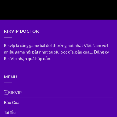
RIKVIP DOCTOR
Rikvip là cổng game bài đổi thưởng hot nhất Việt Nam với
nhiều game nổi bật như: tài xỉu, xóc đĩa, bầu cua,… Đăng ký
Rik Vip nhận quà hấp dẫn!
MENU
RIKVIP
Bầu Cua
Tài Xỉu