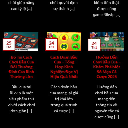
chốt giúp nâng
chốt quyết định
kiếm tiền thật
cao tỷ lệ [...]
sự thành [...]
được cổng
game Rikvip [...]
25
24
24
Th1
Th1
Th1
Bỏ Túi Cách
Cách Đoán Bầu
Hướng Dẫn
Chơi Bầu Cua
Cua – Tổng
Chơi Bầu Cua –
Đổi Thưởng
Hợp Kinh
Khám Phá Một
Đỉnh Cao Rinh
Nghiệm Đọc Vị
Số Mẹo Cá
Thưởng Lớn
Hiệu Quả Nhất
Cược 2025
Bầu cua tại
Cách đoán bầu
Hướng dẫn
Rikvip là một
cua mang lại giá
chơi bầu cua
siêu phẩm thú
trị khá lớn
mang đến
vị với cách chơi
trong quá trình
thông tin về
đơn giản [...]
cá cược [...]
nguyên tắc cá
cược cũng [...]