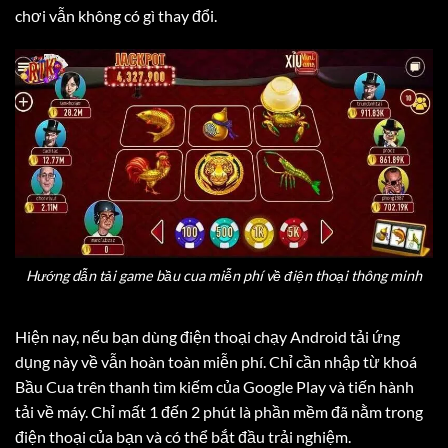
chơi vẫn không có gì thay đổi.
Hướng dẫn tải game bầu cua miễn phí về điện thoại thông minh
Hiện nay, nếu bạn dùng điện thoại chạy Android tải ứng
dụng này về vẫn hoàn toàn miễn phí. Chỉ cần nhập từ khoá
Bầu Cua trên thanh tìm kiếm của Google Play và tiến hành
tải về máy. Chỉ mất 1 đến 2 phút là phần mềm đã nằm trong
điện thoại của bạn và có thể bắt đầu trải nghiệm.