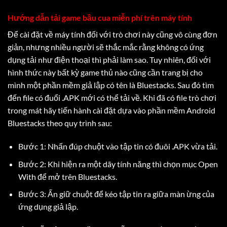
Hướng dẫn tải game bầu cua miễn phí trên máy tính
Để cài đặt về máy tính đối với trò chơi này cũng vô cùng đơn
giản, nhưng nhiều người sẽ thắc mắc rằng không có ứng
dụng tải như điện thoại thì phải làm sao. Tuy nhiên, đối với
hình thức này bất kỳ game thủ nào cũng cần trang bị cho
mình một phần mềm giả lập có tên là Bluestacks. Sau đó tìm
đến file có đuổi .APK mới có thể tải về. Khi đã có file trò chơi
trong mát hãy tiến hành cài đặt dựa vào phần mềm Android
Bluestacks theo quy trình sau:
Bước 1: Nhấn đúp chuột vào tập tin có đuôi .APK vừa tải.
Bước 2: Khi hiện ra một dãy tính năng thì chọn mục Open
With để mở trên Bluestacks.
Bước 3: Ấn giữ chuột để kéo tập tin ra giữa màn ừng của
ứng dụng giả lập.