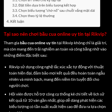
Đặt tiền dựa trên biểu tượng kết hợp
Chọn biểu tượng “chờ nổ” sau chuỗi vắng mặt dài
Chọn theo tỷ lệ thưởng
Kết luận
Tại sao nên chơi bầu cua online uy tín tại
Rikvip
?
Tham gia
bầu cua online uy tín
tại Rikvip không chỉ là giải trí,
mà còn mang đến trải nghiệm an toàn và công bằng nhờ vào
những điểm đặc biệt sau:
Rikvip sử dụng công nghệ lắc xúc xắc tự động với thuật
toán hiện đại, đảm bảo mọi kết quả đều hoàn toàn ngẫu
nhiên và minh bạch, mang đến niềm tin tuyệt đối cho
người chơi.
Hội viên được hỗ trợ công cụ thống kê chi tiết về lịch sử
kết quả từ 10 ván gần nhất, giúp dễ dàng phát hiện các
biểu tượng có tần suất xuất hiện cao để đưa ra lựa chọn