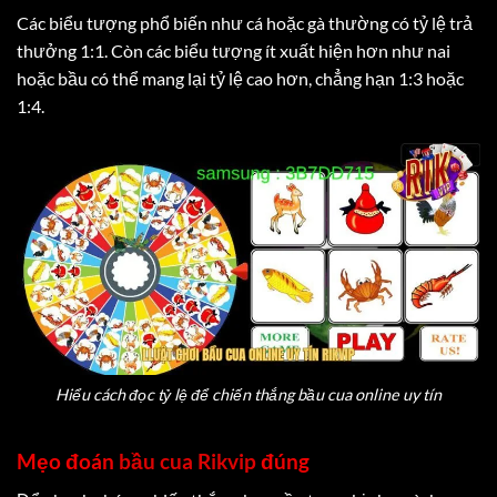
Các biểu tượng phổ biến như cá hoặc gà thường có tỷ lệ trả
thưởng 1:1. Còn các biểu tượng ít xuất hiện hơn như nai
hoặc bầu có thể mang lại tỷ lệ cao hơn, chẳng hạn 1:3 hoặc
1:4.
Hiểu cách đọc tỷ lệ để chiến thắng bầu cua online uy tín
Mẹo đoán
bầu cua Rikvip
đúng