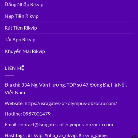
Đăng Nhập Rikvip
Nạp Tiền Rikvip
Rút Tiền Rikvip
Tải App Rikvip
Khuyến Mãi Rikvip
LIÊN HỆ
Địa chỉ: 33A Ng. Văn Hương, TDP số 47, Đống Đa, Hà Nội,
Việt Nam
Website:
https://isragates-of-olympus-obzor.ru.com/
Hotline: 0987001479
Email:
contact@isragates-of-olympus-obzor.ru.com
Hashtags : #rikvip, #nha_cai_rikvip, #rikvip_game,