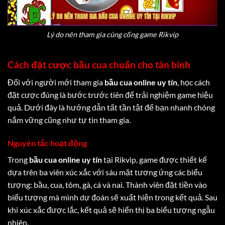
Lý do nên tham gia cùng cổng game Rikvip
Cách đặt cược bầu cua chuẩn cho tân binh
Đối với người mới tham gia
bầu cua online uy tín
, học cách
đặt cược đúng là bước trước tiên để trải nghiệm game hiệu
quả. Dưới đây là hướng dẫn tất tần tật để bạn nhanh chóng
nắm vững cũng như tự tin tham gia.
Nguyên tắc hoạt động
Trong
bầu cua online uy tín
tại Rikvip, game được thiết kế
dựa trên ba viên xúc xắc với sáu mặt tương ứng các biểu
tượng: bầu, cua, tôm, gà, cá và nai. Thành viên đặt tiền vào
biểu tượng mà mình dự đoán sẽ xuất hiện trong kết quả. Sau
khi xúc xắc được lắc, kết quả sẽ hiển thị ba biểu tượng ngẫu
nhiên.