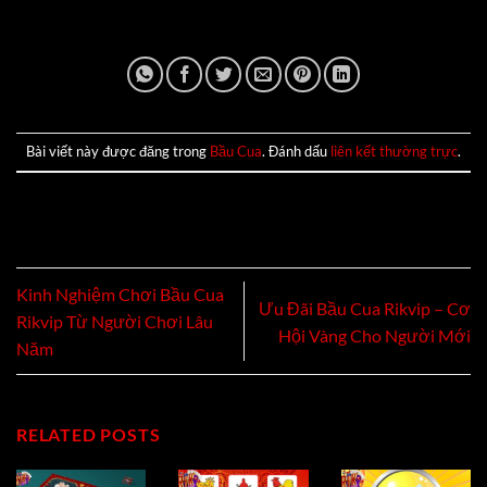
Bài viết này được đăng trong
Bầu Cua
. Đánh dấu
liên kết thường trực
.
Kinh Nghiệm Chơi Bầu Cua
Ưu Đãi Bầu Cua Rikvip – Cơ
Rikvip Từ Người Chơi Lâu
Hội Vàng Cho Người Mới
Năm
RELATED POSTS