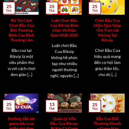
25
25
25
Th1
Th1
Th1
Bỏ Túi Cách
Luật Chơi Bầu
Chơi Bầu Cua
Chơi Bầu Cua
Cua Rikvip Đơn
Hiệu Quả Giúp
Đổi Thưởng
Giản Và Hiệu
Ôm Trọn Lãi
Đỉnh Cao Rinh
Quả Nhất 2025
Khủng Tại
Thưởng Lớn
Rikvip
Luật chơi Bầu
Bầu cua tại
Chơi Bầu Cua
Cua Rikvip
Rikvip là một
hiệu quả mang
không hề phức
siêu phẩm thú
đến cơ hội làm
tạp như nhiều
vị với cách chơi
giàu thần tốc,
người thường
đơn giản [...]
cho dù [...]
nghĩ, nguyên [...]
13
25
25
Th4
Th1
Th1
Hướng dẫn tải
Quản Lý Vốn
Bầu Cua Đổi
game bầu cua
Bầu Cua Rikvip:
Thưởng Nhanh
miễn phí đơn
Bí Kíp Cá Cược
– Game Hay